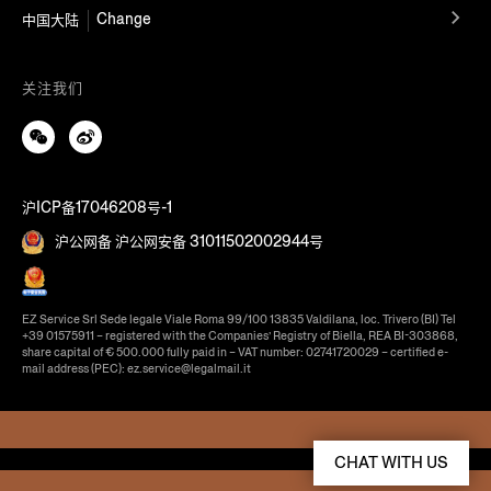
Change
中国大陆
关注我们
沪ICP备17046208号-1
沪公网备 沪公网安备 31011502002944号
EZ Service Srl Sede legale Viale Roma 99/100 13835 Valdilana, loc. Trivero (BI) Tel
+39 01575911 – registered with the Companies’ Registry of Biella, REA BI-303868,
share capital of € 500.000 fully paid in – VAT number: 02741720029 – certified e-
mail address (PEC): ez.service@legalmail.it
CHAT WITH US