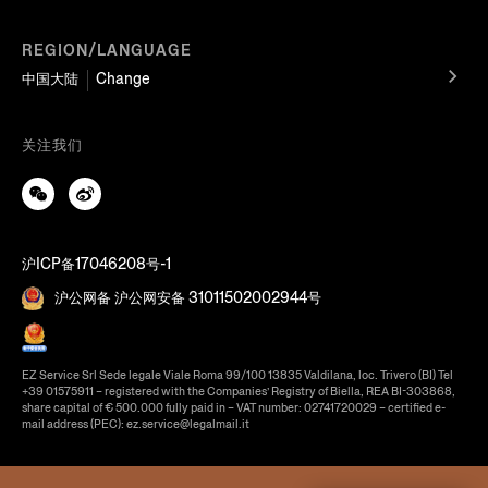
REGION/LANGUAGE
中国大陆
Change
关注我们
沪ICP备17046208号-1
沪公网备 沪公网安备 31011502002944号
EZ Service Srl Sede legale Viale Roma 99/100 13835 Valdilana, loc. Trivero (BI) Tel
+39 01575911 – registered with the Companies’ Registry of Biella, REA BI-303868,
share capital of € 500.000 fully paid in – VAT number: 02741720029 – certified e-
mail address (PEC): ez.service@legalmail.it