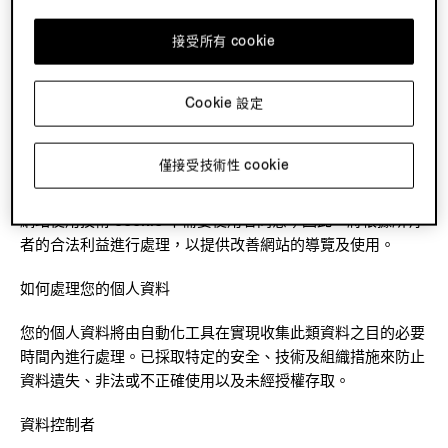
使用 COOKIE 的法律依據
接受所有 cookie
使用者瀏覽網站的任何頁面時，將看到一個顯示 cookie 簡要
Cookie 設定
資訊的橫幅。透過該橫幅，您可以自由選擇是否提供個人資
料，以進行行銷分析。此處理資料的法律依據在於相關網站橫
幅所示的同意。即使不同意也不會對網站的使用造成任何後果
僅接受技術性 cookie
（除了不再收到任何購買建議）。
網站使用技術 cookie 不需要使用者同意；因此，將根據所有
者的合法利益進行處理，以提供改善網站的導覽及使用。
如何處理您的個人資料
您的個人資料將由自動化工具在實現收集此類資料之目的必要
時間內進行處理。已採取特定的安全、技術及組織措施來防止
資料遺失、非法或不正確使用以及未經授權存取
。
資料控制者