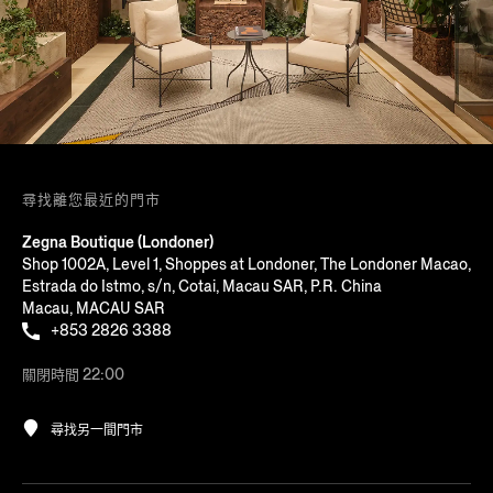
尋找離您最近的門市
Zegna Boutique (Londoner)
Shop 1002A, Level 1, Shoppes at Londoner, The Londoner Macao,
Estrada do Istmo, s/n, Cotai, Macau SAR, P.R. China
Macau, MACAU SAR
+853 2826 3388
關閉時間 22:00
尋找另一間門市