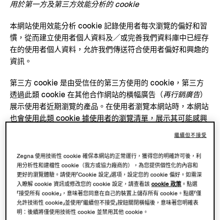
用於第一方及第三方效能分析的 cookie
本網站使用效能分析 cookie 記錄使用者每次瀏覽的偏好和習
慣，從而建立使用者個人資料及／或完善我們資料庫中已經存
在的使用者個人資料，允許我們傳送符合使用者偏好和興趣的
資訊。
第三方 cookie 是由受信任的第三方使用的 cookie，第三方
透過此類 cookie 在其他合作網站的橫幅廣告（
再行銷廣告
）
展示使用者近期瀏覽的產品。在使用者瀏覽本網站時，本網站
也會使用此類 cookie 據使用者的瀏覽清單，展示其可能感興
趣的產品或其此前查看產品的相似產品。
繼續但不接受
請在下面查看我們合作夥伴的 cookie 政策：
Zegna 使用技術性 cookie 確保本網站的正常運行，獲得您的明確許可後，利
用分析性和建檔性 cookie（我方或協力廠商的），為您提供個性化的內容和
請點擊此處
更好的瀏覽體驗。請使用「Cookie 設定」選項，設定您的 cookie 偏好。如需深
入瞭解 cookie 資訊或修改您的 cookie 設定，請查看該
cookie 政策
。點選
本網站使用的 COOKIE 特性如下表所述：
「接受所有 cookie」，意味著您同意在自己的裝置上儲存所有 cookie。點選「僅
允許技術性 cookie」並使用「繼續但不接受」按鈕關閉橫幅後，意味著您明確表
明：後續將僅使用技術性 cookie 並禁用其他 cookie。
請點擊此處