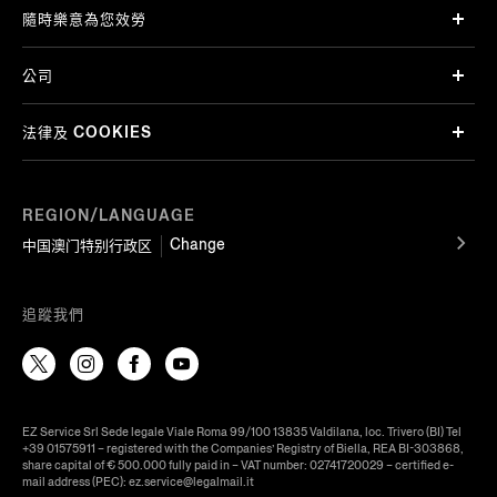
隨時樂意為您效勞
公司
法律及 COOKIES
REGION/LANGUAGE
Change
中国澳门特别行政区
追蹤我們
EZ Service Srl Sede legale Viale Roma 99/100 13835 Valdilana, loc. Trivero (BI) Tel
+39 01575911 – registered with the Companies’ Registry of Biella, REA BI-303868,
share capital of € 500.000 fully paid in – VAT number: 02741720029 – certified e-
mail address (PEC): ez.service@legalmail.it