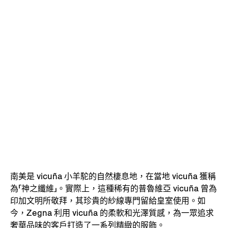
南美是 vicuña 小羊駝的自然棲息地，在當地 vicuña 獲稱
為「神之纖維」。實際上，這種稀有的普魯維亞 vicuña 曾為
印加文明所敬拜，其珍貴的紗線專門留給皇室使用。如
今，Zegna 利用 vicuña 的柔軟和光澤質感，為一眾追求
奢華品味的客戶打造了一系列精緻的服飾。