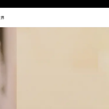
Luxembourg
Netherlands
世界
Norway
Poland
Portugal
Romania
Slovakia
Slovenia
Spain
Sweden
Switzerland
Turkey
United Kingdom