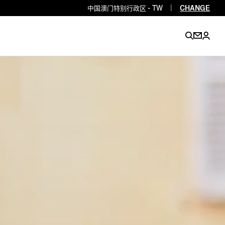
中国澳门特别行政区 - TW
|
CHANGE
EN
EN
EN
EN
PT
EN
EN
EN
EN
ES
EN
EN
DE
FR
IT
EN
EN
EN