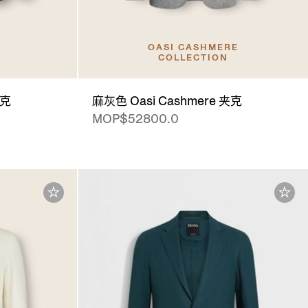
OASI CASHMERE
COLLECTION
夹克
麻灰色 Oasi Cashmere 夹克
MOP$52800.0