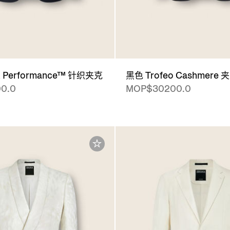
 Performance™ 针织夹克
黑色 Trofeo Cashmere 
0.0
MOP$30200.0