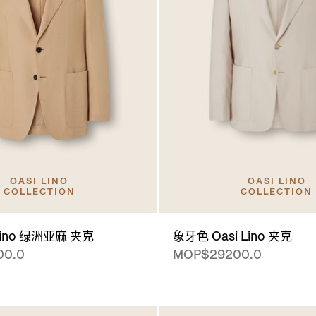
OASI LINO
OASI LINO
COLLECTION
COLLECTION
Lino 绿洲亚麻 夹克
象牙色 Oasi Lino 夹克
00.0
MOP$29200.0