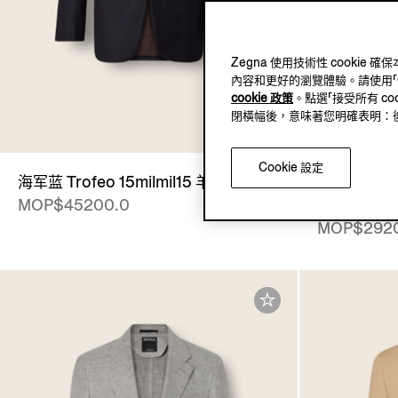
Zegna 使用技術性 cook
內容和更好的瀏覽體驗。請使用「Coo
cookie 政策
。點選「接受所有 co
閉橫幅後，意味著您明確表明：後續將
Cookie 設定
海军蓝 Trofeo 15milmil15 羊毛夹克
浅米色 Cro
MOP$45200.0
丝夹克
MOP$292