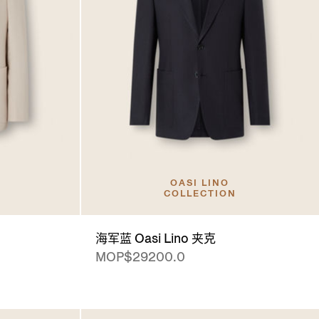
OASI LINO
COLLECTION
海军蓝 Oasi Lino 夹克
MOP$29200.0