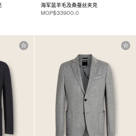
克
海军蓝羊毛及桑蚕丝夹克
MOP$33900.0