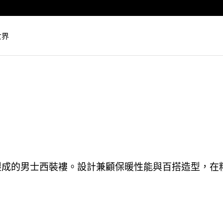
Luxembourg
Netherlands
世界
Norway
Poland
Portugal
Romania
Slovakia
Slovenia
Spain
Sweden
混紡布料製成的男士西裝褸。設計兼顧保暖性能與百搭造型
Switzerland
Turkey
United Kingdom