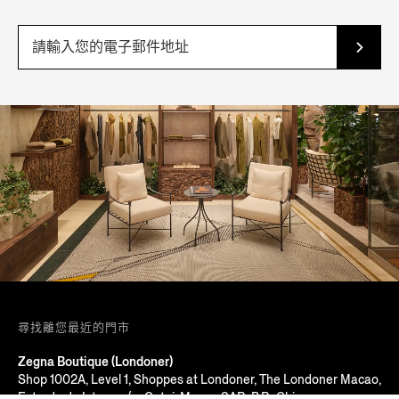
尋找離您最近的門市
Zegna Boutique (Londoner)
Shop 1002A, Level 1, Shoppes at Londoner, The Londoner Macao,
Estrada do Istmo, s/n, Cotai, Macau SAR, P.R. China