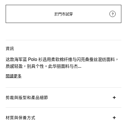
於門市試穿
資訊
这款海军蓝 Polo 衫选用柔软棉纤维与闪亮桑蚕丝混纺面料，
质感轻盈，别具个性。此华丽面料与杰...
閱讀更多
產品代碼
UB386A5-B774-212
剪裁與版型和產品細節
材質與保養方式