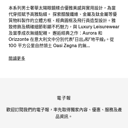
本系列男士奢華太陽眼鏡糅合優雅美感與實用設計，為當
代穿搭賦予高雅點綴。 探索醋酸纖維、金屬及鈦金屬等優
質物料製作的立體方框、經典圓框及飛行員造型設計。雅
致修飾及精確細節彰顯不朽魅力，與 Luxury Leisurewear
及當季成衣無縫配襯。 邂逅經典之作：Aurora 和
Orizzonte 在意大利文中分別代表「日出」和「地平線」。從
100 平方公里自然領土 Oasi Zegna 的無...
閱讀更多
電子報
歡迎訂閱我們的電子報，率先取得獨家內容、優惠、服務及產
品資訊。