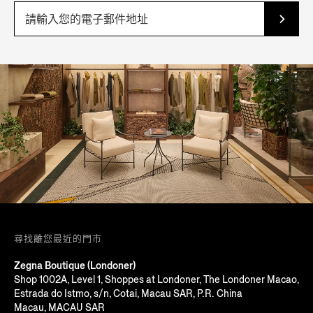
尋找離您最近的門市
Zegna Boutique (Londoner)
Shop 1002A, Level 1, Shoppes at Londoner, The Londoner Macao,
Estrada do Istmo, s/n, Cotai, Macau SAR, P.R. China
Macau, MACAU SAR