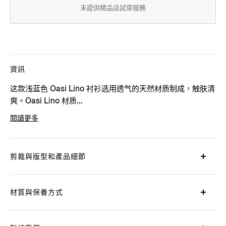
未提供精品店試穿服務
資訊
这款浅蓝色 Oasi Lino 衬衫选用透气的天然材质制成，触肤清
爽。Oasi Lino 材质...
閱讀更多
產品代碼
UCX31A6-SRO3-016
剪裁與版型和產品細節
材質與保養方式