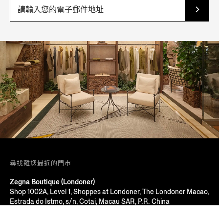
尋找離您最近的門市
Zegna Boutique (Londoner)
Shop 1002A, Level 1, Shoppes at Londoner, The Londoner Macao,
Estrada do Istmo, s/n, Cotai, Macau SAR, P.R. China
Macau, MACAU SAR