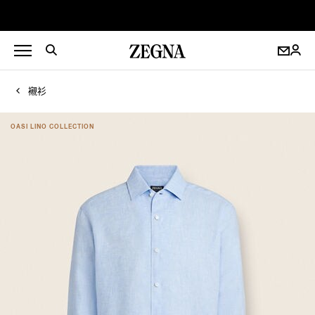
襯衫
OASI LINO COLLECTION