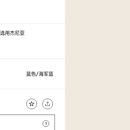
选用杰尼亚
蓝色/海军蓝