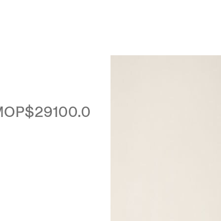
Luxembourg
Netherlands
Norway
Poland
Portugal
Romania
MOP$29100.0
Slovakia
Slovenia
Spain
Sweden
Switzerland
Turkey
United Kingdom