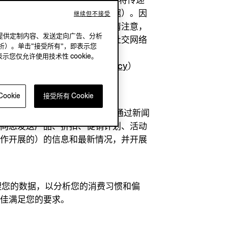
料登录时，那您所选择的社交网络将传递
交网络上与您有关的其他一些数据）。因
继续但不接受
请您批准社交账户继续执行。另请注意，
况下，提供定制内容、发送定向广告、分析
和信息。有关详细信息，请参阅社交网络
析）。单击“接受所有”，即表示您
表示您仅允许使用技术性 cookie。
rivacy/update?ref=old_policy
）
）
ookie
接受所有 Cookie
以市场营销目的处理您的数据，即通过新闻
话向您发送产品、折扣、促销计划、活动
合作开展的）的信息和最新情况，并开展
处理您的数据，以分析您的消费习惯和偏
最佳满足您的要求。