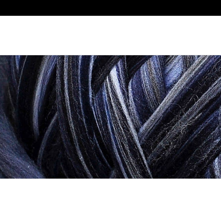
Luxembourg
Netherlands
Norway
Poland
Portugal
Romania
Slovakia
Slovenia
Spain
Sweden
Switzerland
Turkey
United Kingdom