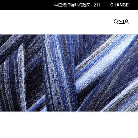
中国澳门特别行政区 - ZH
|
CHANGE
EN
EN
EN
EN
PT
EN
EN
EN
EN
ES
EN
EN
DE
FR
IT
EN
EN
EN