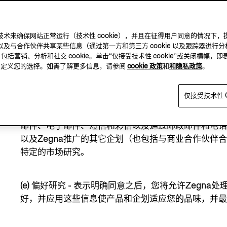
(c)
社交账户登录
- 请注意，使用您的社交账户个人资
某些特定数据（例如名、姓、电子邮件地址、同一社
此，在使用社交账户登录您的个人账户之前，我们会
及其他跟踪技术来确保网站正常运行（技术性 cookie），并且在征得用户同意的情
社交网络可能会要求提供与社交账户登录有关的反馈
及与合作伙伴共享某些信息（通过第一方和第三方 cookie 以及跟踪器进行分
隐私政策
，包括营销、分析和社交 cookie。单击“仅接受技术性 cookie”或关闭横幅，即
Facebook （
https://www.facebook.com/about/p
方，自定义您的选择。如需了解更多信息，请参阅
cookie 政策
和
和隐私政策
。
Google + （
https://policies.google.com/privacy
仅接受技术性 C
(d)
市场营销
- 表示明确同意之后，您将允许Zegna
邮件、电子邮件、短信和彩信以及通过邮政邮件和电
以及Zegna推广的其它企划（也包括与商业合作伙伴
特定的市场研究。
(e)
偏好研究
- 表示明确同意之后，您将允许Zegna
好，并应用这些信息使产品和企划适应您的品味，并