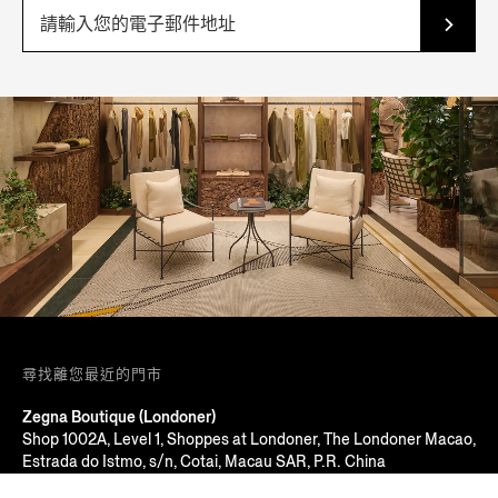
尋找離您最近的門市
Zegna Boutique (Londoner)
Shop 1002A, Level 1, Shoppes at Londoner, The Londoner Macao,
Estrada do Istmo, s/n, Cotai, Macau SAR, P.R. China
Macau, MACAU SAR