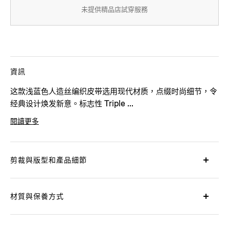
未提供精品店試穿服務
資訊
这款浅蓝色人造丝编织皮带选用现代材质，点缀时尚细节，令
经典设计焕发新意。标志性 Triple ...
閱讀更多
產品代碼
LHTEC-B024CZ-RTZ
剪裁與版型和產品細節
材質與保養方式