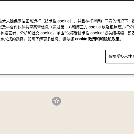
及其他跟踪技术来确保网站正常运行（技术性 cookie），并且在征得用户同意的情
及与合作伙伴共享某些信息（通过第一方和第三方 cookie 以及跟踪器进行分
，包括营销、分析和社交 cookie。单击“仅接受技术性 cookie”或关闭横幅，即
方，自定义您的选择。如需了解更多信息，请参阅
cookie 政策
和
和隐私政策
。
仅接受技术性 C
liage 色皮革双面皮带
深棕色配黑色皮革双面皮
¥5,900