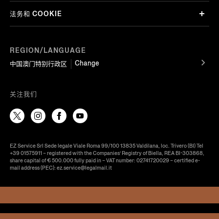
法务和 COOKIE
REGION/LANGUAGE
Change
中国澳门特别行政区
关注我们
EZ Service Srl Sede legale Viale Roma 99/100 13835 Valdilana, loc. Trivero (BI) Tel
+39 01575911 – registered with the Companies’ Registry of Biella, REA BI-303868,
share capital of € 500.000 fully paid in – VAT number: 02741720029 – certified e-
mail address (PEC): ez.service@legalmail.it