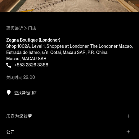
离您最近的门店
Zegna Boutique (Londoner)
Shop 1002A, Level 1, Shoppes at Londoner, The Londoner Macao,
Estrada do Istmo, s/n, Cotai, Macau SAR, P.R. China
Macau, MACAU SAR
+853 2826 3388
关闭时间 22:00
查找其他门店
乐意为您效劳
公司