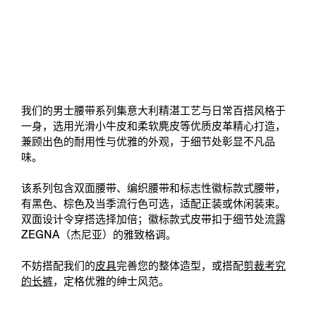
我们的男士腰带系列集意大利精湛工艺与日常百搭风格于
一身，选用光滑小牛皮和柔软麂皮等优质皮革精心打造，
兼顾出色的耐用性与优雅的外观，于细节处彰显不凡品
味。
该系列包含双面腰带、编织腰带和标志性徽标款式腰带，
有黑色、棕色及当季流行色可选，适配正装或休闲装束。
双面设计令穿搭选择加倍；徽标款式皮带扣于细节处流露
ZEGNA（杰尼亚）的雅致格调。
不妨搭配我们的
皮具
完善您的整体造型，或搭配
剪裁考究
的长裤
，定格优雅的绅士风范。