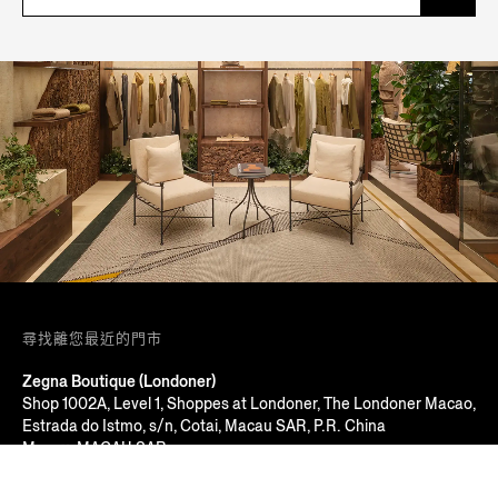
尋找離您最近的門市
Zegna Boutique (Londoner)
Shop 1002A, Level 1, Shoppes at Londoner, The Londoner Macao,
Estrada do Istmo, s/n, Cotai, Macau SAR, P.R. China
Macau, MACAU SAR
+853 2826 3388