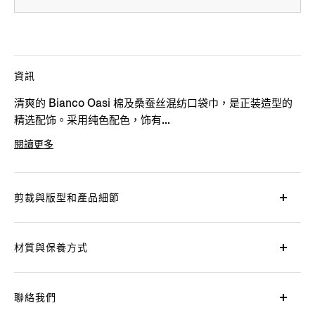
資訊
清爽的 Bianco Oasi 棉及桑蚕丝混纺口袋巾，是正装造型的
精选配饰。采用纯色配色，饰有...
閱讀更多
產品代碼
E8R41A-38B-WH1
剪裁與版型和產品細節
材質與保養方式
聯絡我們