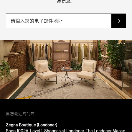
品信息。
离您最近的门店
Zegna Boutique (Londoner)
Shop 1002A, Level 1, Shoppes at Londoner, The Londoner Macao,