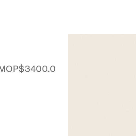
Luxembourg
Netherlands
Norway
Poland
Portugal
Romania
MOP$3400.0
Slovakia
Slovenia
Spain
Sweden
Switzerland
Turkey
United Kingdom