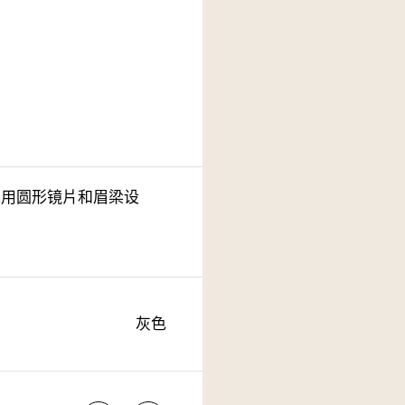
阳镜采用圆形镜片和眉梁设
灰色