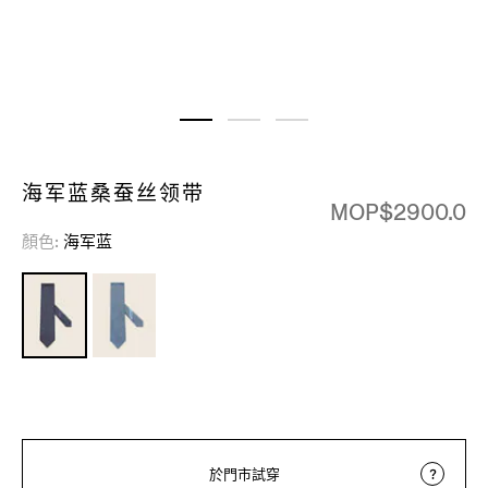
海军蓝桑蚕丝领带
MOP$2900.0
顏色
海军蓝
於門市試穿