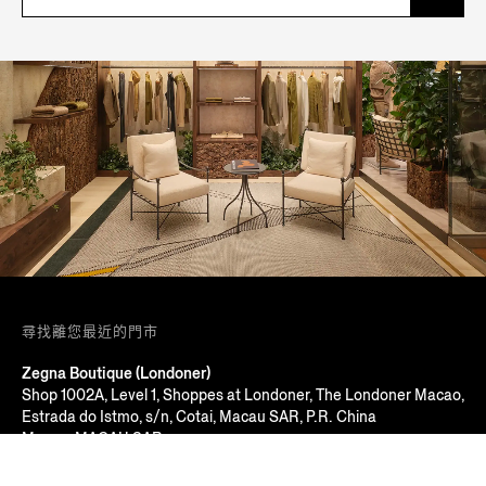
尋找離您最近的門市
Zegna Boutique (Londoner)
Shop 1002A, Level 1, Shoppes at Londoner, The Londoner Macao,
Estrada do Istmo, s/n, Cotai, Macau SAR, P.R. China
Macau, MACAU SAR
+853 2826 3388