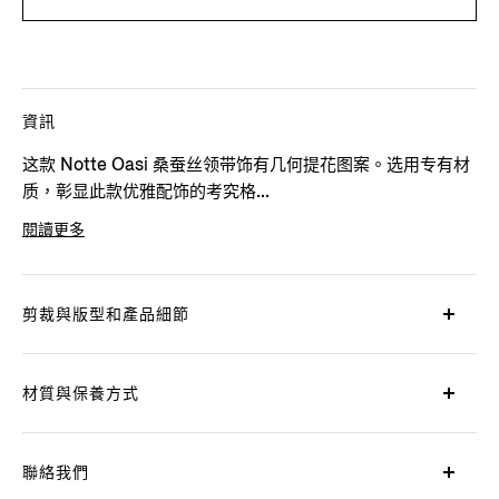
資訊
这款 Notte Oasi 桑蚕丝领带饰有几何提花图案。选用专有材
质，彰显此款优雅配饰的考究格...
閱讀更多
產品代碼
E8D41TA7-1PF-BL1
剪裁與版型和產品細節
材質與保養方式
聯絡我們