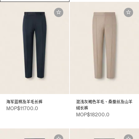
海军蓝棉及羊毛长裤
混浅灰褐色羊毛、桑蚕丝及山羊
绒长裤
MOP$11700.0
MOP$18200.0