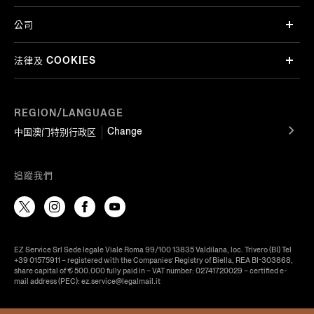
公司
法律及 COOKIES
REGION/LANGUAGE
Change
中国澳门特别行政区
追蹤我們
EZ Service Srl Sede legale Viale Roma 99/100 13835 Valdilana, loc. Trivero (BI) Tel
+39 01575911 – registered with the Companies’ Registry of Biella, REA BI-303868,
share capital of € 500.000 fully paid in – VAT number: 02741720029 – certified e-
mail address (PEC): ez.service@legalmail.it