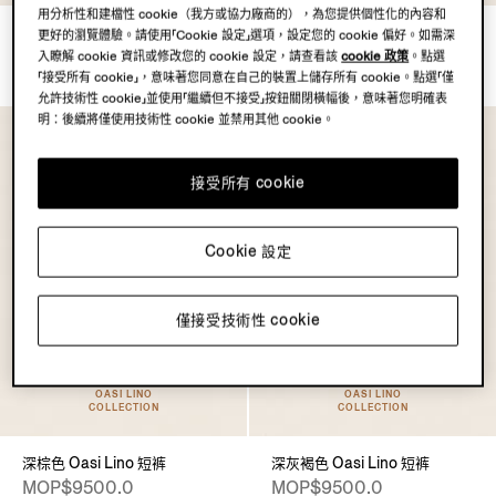
用分析性和建檔性 cookie（我方或協力廠商的），為您提供個性化的內容和
浅灰褐色亚麻长裤
白色 Oasi Lino 短裤
更好的瀏覽體驗。請使用「Cookie 設定」選項，設定您的 cookie 偏好。如需深
MOP$10400.0
MOP$9500.0
入瞭解 cookie 資訊或修改您的 cookie 設定，請查看該
cookie 政策
。點選
「接受所有 cookie」，意味著您同意在自己的裝置上儲存所有 cookie。點選「僅
允許技術性 cookie」並使用「繼續但不接受」按鈕關閉橫幅後，意味著您明確表
明：後續將僅使用技術性 cookie 並禁用其他 cookie。
接受所有 cookie
Cookie 設定
僅接受技術性 cookie
OASI LINO
OASI LINO
COLLECTION
COLLECTION
深棕色 Oasi Lino 短裤
深灰褐色 Oasi Lino 短裤
MOP$9500.0
MOP$9500.0