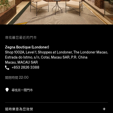
尋找離您最近的門市
Zegna Boutique (Londoner)
Shop 1002A, Level 1, Shoppes at Londoner, The Londoner Macao,
Estrada do Istmo, s/n, Cotai, Macau SAR, P.R. China
Macau, MACAU SAR
+853 2826 3388
關閉時間 22:00
尋找另一間門市
隨時樂意為您效勞