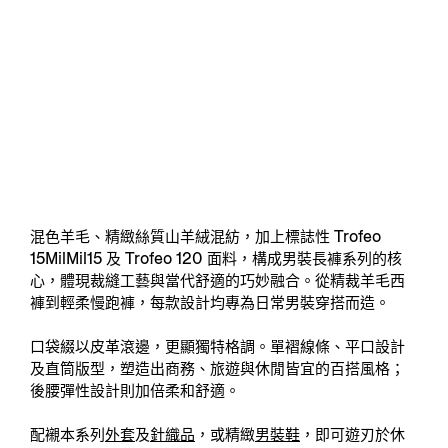
混色羊毛、精緻絲質山羊絨混紡，加上標誌性 Trofeo
15MilMil15 及 Trofeo 120 面料，構成男裝長褲系列的核
心，體現裁縫工藝與當代舒適的巧妙融合。從精裁羊毛西
褲到輕柔慢跑褲，每款設計均專為日常男裝穿搭而造。
口袋綴以皮革滾邊，更顯獨特格調。單褶線條、平口設計
及直筒版型，塑造出商務、旅遊與休閒皆宜的百搭風格；
後腰彈性設計則加倍柔和舒適。
配襯本系列
外套
及
針織品
，或精緻
男裝鞋
，即可遊刃於休