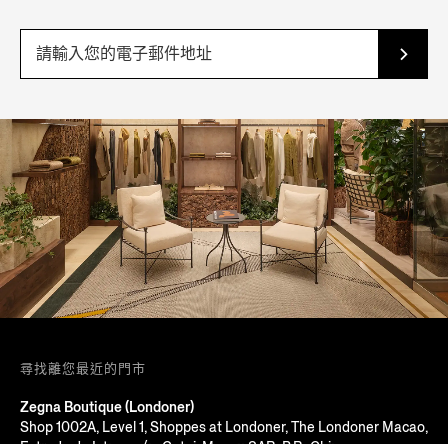
尋找離您最近的門市
Zegna Boutique (Londoner)
Shop 1002A, Level 1, Shoppes at Londoner, The Londoner Macao,
Estrada do Istmo, s/n, Cotai, Macau SAR, P.R. China