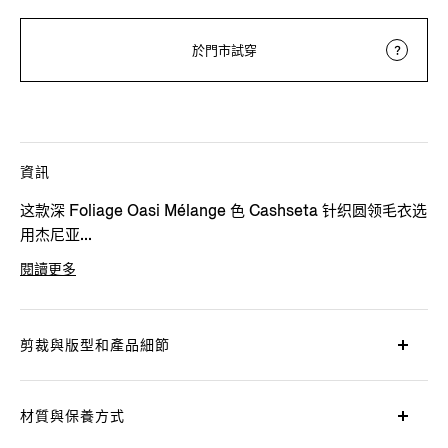
於門市試穿
資訊
这款深 Foliage Oasi Mélange 色 Cashseta 针织圆领毛衣选
用杰尼亚...
閱讀更多
產品代碼
E8J00-110-N95
剪裁與版型和產品細節
材質與保養方式