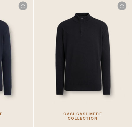
RE
OASI CASHMERE
COLLECTION