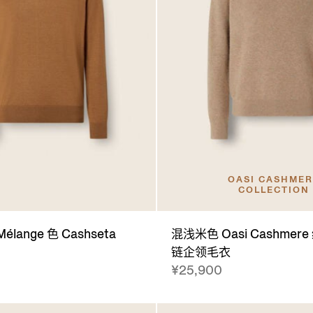
OASI CASHME
COLLECTION
 Mélange 色 Cashseta
混浅米色 Oasi Cashmer
链企领毛衣
¥25,900