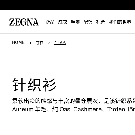
新品
成衣
鞋履
配饰
礼选
我们的世界
HOME
成衣
针织衫
针织衫
柔软出众的触感与丰富的叠穿层次，是该针织系列
Aureum 羊毛、纯 Oasi Cashmere、Trofeo 1