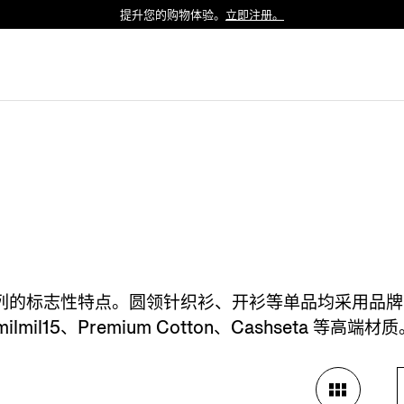
提升您的购物体验。
立即注册。
Luxembourg
Netherlands
Norway
Poland
Portugal
Romania
Slovakia
Slovenia
Spain
Sweden
的标志性特点。圆领针织衫、开衫等单品均采用品牌意大
Switzerland
5milmil15、Premium Cotton、Cashseta 等高端材
Turkey
United Kingdom