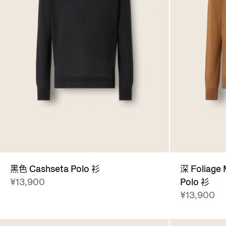
黑色 Cashseta Polo 衫
深 Foliage
¥13,900
Polo 衫
¥13,900