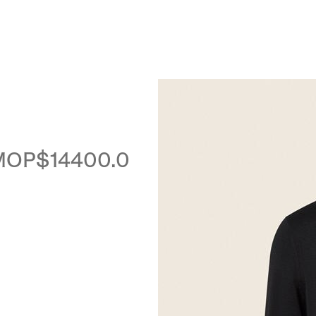
Luxembourg
Netherlands
Norway
Poland
Portugal
Romania
MOP$14400.0
Slovakia
Slovenia
Spain
Sweden
Switzerland
Turkey
United Kingdom