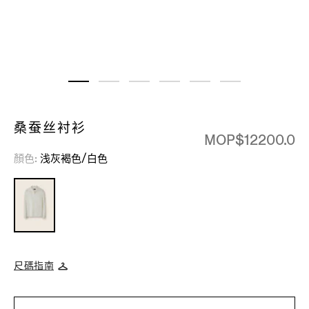
桑蚕丝衬衫
MOP$12200.0
顏色
浅灰褐色/白色
尺碼指南