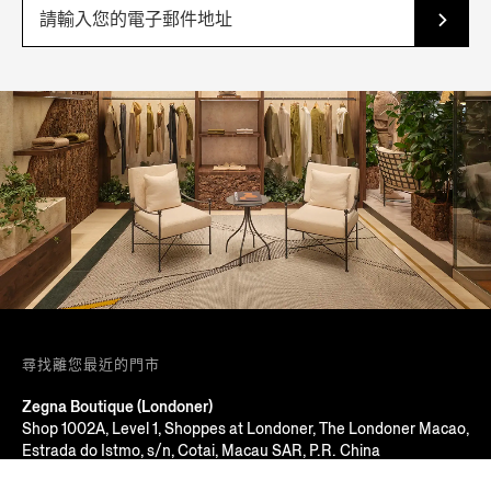
尋找離您最近的門市
Zegna Boutique (Londoner)
Shop 1002A, Level 1, Shoppes at Londoner, The Londoner Macao,
Estrada do Istmo, s/n, Cotai, Macau SAR, P.R. China
Macau, MACAU SAR