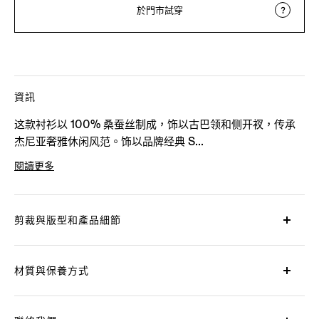
於門市試穿
資訊
这款衬衫以 100% 桑蚕丝制成，饰以古巴领和侧开衩，传承
杰尼亚奢雅休闲风范。饰以品牌经典 S...
閱讀更多
產品代碼
UHX14A3-SRO7-N02
剪裁與版型和產品細節
材質與保養方式