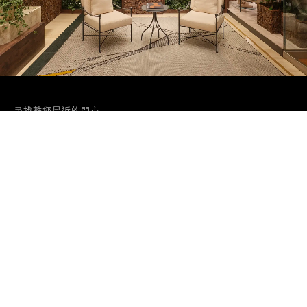
尋找離您最近的門市
Zegna Boutique (Londoner)
Shop 1002A, Level 1, Shoppes at Londoner, The Londoner Macao,
Estrada do Istmo, s/n, Cotai, Macau SAR, P.R. China
Macau, MACAU SAR
+853 2826 3388
關閉時間 22:00
尋找另一間門市
隨時樂意為您效勞