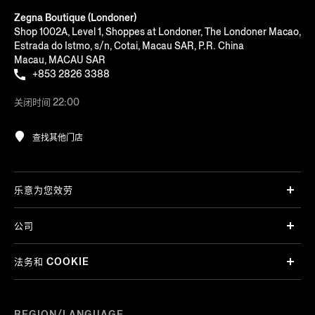
Zegna Boutique (Londoner)
Shop 1002A, Level 1, Shoppes at Londoner, The Londoner Macao,
Estrada do Istmo, s/n, Cotai, Macau SAR, P.R. China
Macau, MACAU SAR
+853 2826 3388
关闭时间 22:00
查找其他门店
乐意为您效劳
公司
法务和 COOKIE
REGION/LANGUAGE