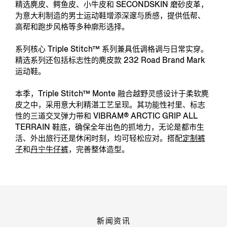
精选麂皮、鳄鱼皮、小牛皮和 SECONDSKIN 磨砂皮革，
为意大利制造的男士运动鞋增添深邃与质感，提供低帮、
高帮和跑步风格等多种廓形选择。
系列核心 Triple Stitch™ 系列兼具低调格调与日常实穿。
精选系列还包括标志性的麂皮款 232 Road Brand Mark
运动鞋。
本季，Triple Stitch™ Monte 融合越野灵感设计于柔软麂
皮之中，采用意大利精湛工艺呈现。其功能性衬里、标志
性的三道交叉弹力带和 VIBRAM® ARCTIC GRIP ALL
TERRAIN 鞋底，确保全年出色的抓地力，无论是都市生
活、外出旅行还是休闲时刻，均可轻松应对。搭配
定制裤
子
和
丹宁牛仔裤
，完善整体造型。
新闻资讯