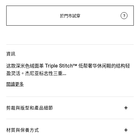
於門市試穿
資訊
这款深米色绒面革 Triple Stitch™ 低帮奢华休闲鞋的结构轻
盈灵活。杰尼亚标志性三重...
閱讀更多
產品代碼
LHSOY-S4667Z-COC
剪裁與版型和產品細節
材質與保養方式