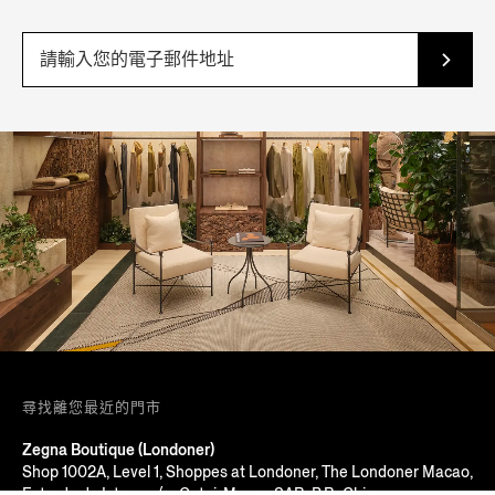
尋找離您最近的門市
Zegna Boutique (Londoner)
Shop 1002A, Level 1, Shoppes at Londoner, The Londoner Macao,
Estrada do Istmo, s/n, Cotai, Macau SAR, P.R. China