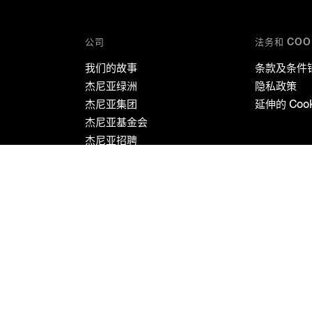
公司
法务和 COO
我们的故事
条款及条件
杰尼亚绿洲
隐私政策
杰尼亚集团
延伸的 Coo
杰尼亚基金会
杰尼亚招聘
杰尼亚企业责任
我们的政策
ma 99/100 13835 Valdilana, loc. Trivero (BI) Tel +39 01575911 – registered with the Companies
f € 500.000 fully paid in – VAT number: 02741720029 – certified e-mail address (PEC): ez.serv