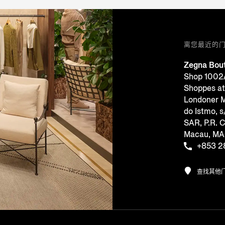
离您最近的
Zegna Bout
Shop 1002A
Shoppes at
Londoner M
do Istmo, s
SAR, P.R. 
Macau, M
+853 2
查找其他