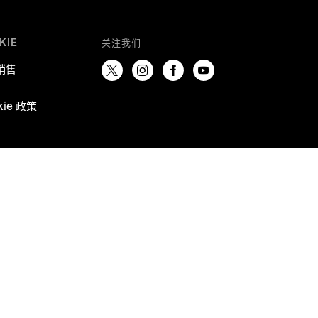
KIE
关注我们
销售
kie 政策
’ Registry of Biella, REA BI-303868,
ice@legalmail.it