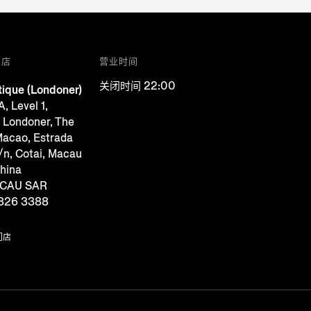
门店
营业时间
关闭时间 22:00
ique (Londoner)
, Level 1,
 Londoner, The
acao, Estrada
/n, Cotai, Macau
China
ACAU SAR
826 3388
门店