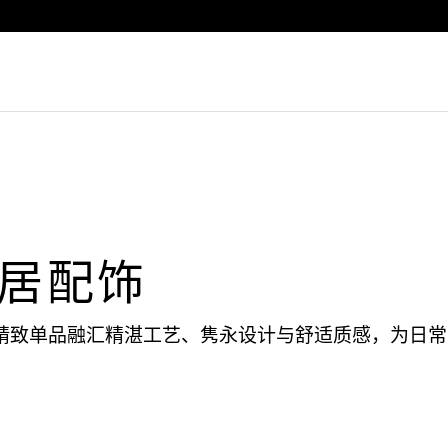
Luxembourg
Netherlands
Norway
Poland
Portugal
Romania
Slovakia
Slovenia
居配饰
Spain
Sweden
精致单品融汇精湛工艺、隽永设计与舒适质感，为日常
Switzerland
Turkey
United Kingdom