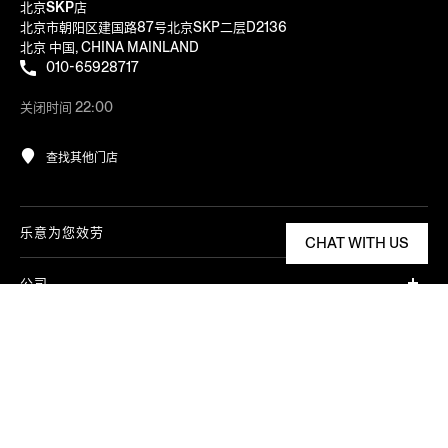
北京SKP店
北京市朝阳区建国路87号北京SKP二层D2136
北京 中国, CHINA MAINLAND
010-65928717
关闭时间 22:00
查找其他门店
乐意为您效劳
CHAT WITH US
公司
分类依据：精选
法务和 COOKIE
​价格：从低到高
REGION/LANGUAGE
Change
中国大陆
价格：从高到低