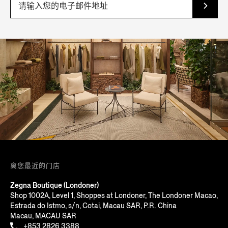
离您最近的门店
Zegna Boutique (Londoner)
Shop 1002A, Level 1, Shoppes at Londoner, The Londoner Macao,
Estrada do Istmo, s/n, Cotai, Macau SAR, P.R. China
Macau, MACAU SAR
+853 2826 3388