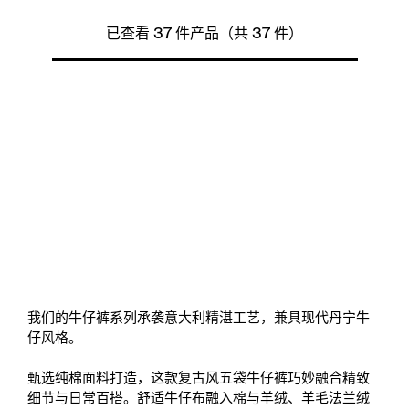
已查看 37 件产品（共 37 件）
我们的牛仔裤系列承袭意大利精湛工艺，兼具现代丹宁牛
仔风格。
甄选纯棉面料打造，这款复古风五袋牛仔裤巧妙融合精致
细节与日常百搭。舒适牛仔布融入棉与羊绒、羊毛法兰绒