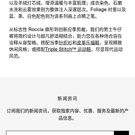
以及羊绒灯芯绒，增添温暖与丰富肌理；成衣染色、石磨
水洗和云雾效果则为整体注入深邃层次。Foliage 衬里以及
蓝、黑、白色配色则为该系列画上点睛之笔。
从标志性 Roccia 廓形到创新应季剪裁，我们的男士牛仔
裤将简约设计与超凡舒适相结合，助力您在各种场合自在
诠释从容型格。搭配当季
针织衫
和
皮革乐福鞋
，呈现精致
休闲风格；或搭配
Triple Stitch™ 运动鞋
，尽显现代运动
风范。
新闻资讯
订阅我们的新闻资讯，获取独家内容、优惠、服务及最新的产
品信息。