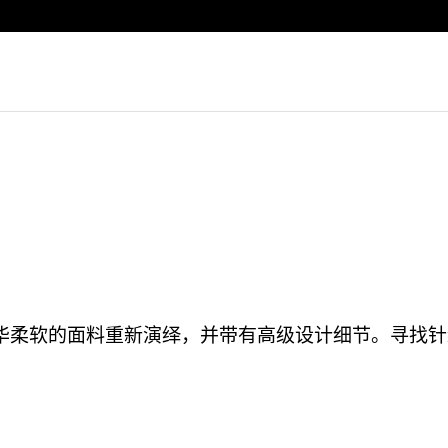
Luxembourg
Netherlands
Norway
Poland
Portugal
Romania
Slovakia
Slovenia
Spain
Sweden
华柔软的面料重新演绎，并带有高级设计细节。寻找针
Switzerland
Turkey
United Kingdom