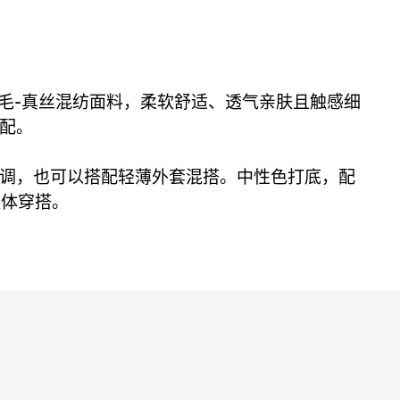
棉-羊毛-真丝混纺面料，柔软舒适、透气亲肤且触感细
配。
调，也可以搭配轻薄外套混搭。中性色打底，配
整体穿搭。