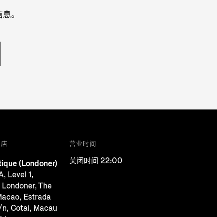
信息。
门店
营业时间
关闭时间 22:00
ique (Londoner)
, Level 1,
 Londoner, The
acao, Estrada
/n, Cotai, Macau