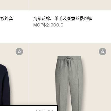
衬衫外套
海军蓝棉、羊毛及桑蚕丝慢跑裤
MOP$21900.0