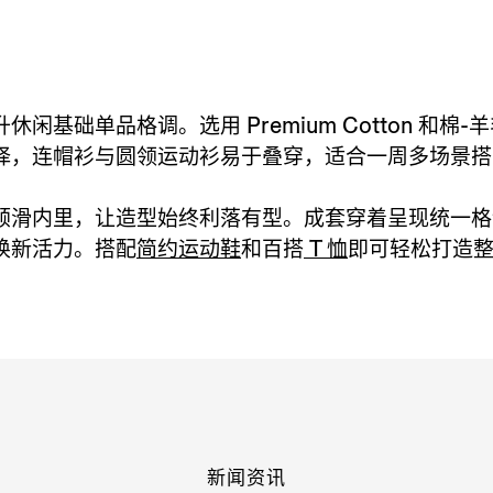
基础单品格调。选用 Premium Cotton 和
择，连帽衫与圆领运动衫易于叠穿，适合一周多场景搭
顺滑内里，让造型始终利落有型。成套穿着呈现统一格
焕新活力。搭配
简约运动鞋
和百搭
T 恤
即可轻松打造
新闻资讯