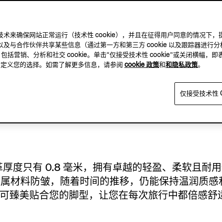
及其他跟踪技术来确保网站正常运行（技术性 cookie），并且在征得用户同意的情
及与合作伙伴共享某些信息（通过第一方和第三方 cookie 以及跟踪器进行分
，包括营销、分析和社交 cookie。单击“仅接受技术性 cookie”或关闭横幅，即
源自我们工匠的开创性理念 —— 使用手套皮革制作我们的标
方，自定义您的选择。如需了解更多信息，请参阅
cookie 政策
和
和隐私政策
。
y Leisurewear 鞋履。SECONDSKIN 皮革由 Z
相结合，融入了 ZEGNA（杰尼亚）一个多世纪以
仅接受技术性 C
itch™ SECONDSKIN 的诞生，直接源自我们世界
 皮革厚度只有 0.8 毫米，拥有卓越的轻盈、柔软且
专属材料防皱，随着时间的推移，仍能保持温润质感
，可臻美贴合您的脚型，让您在每次旅行中都倍感舒