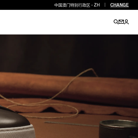
中国澳门特别行政区 - ZH
|
CHANGE
EN
EN
EN
EN
PT
EN
EN
EN
EN
ES
EN
EN
DE
FR
IT
EN
EN
EN