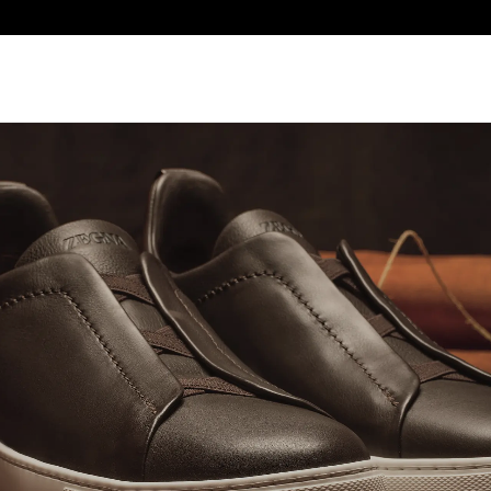
Luxembourg
Netherlands
Norway
Poland
Portugal
Romania
Slovakia
Slovenia
Spain
Sweden
Switzerland
Turkey
United Kingdom