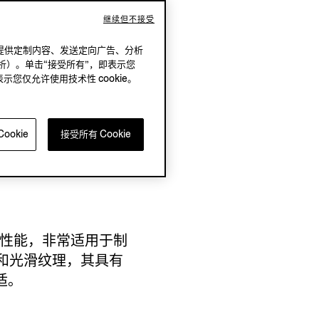
继续但不接受
况下，提供定制内容、发送定向广告、分析
析）。单击“接受所有”，即表示您
表示您仅允许使用技术性 cookie。
志性 Triple
EGNA（杰尼亚）实验室创
来秉持的世代精湛工
ookie
接受所有 Cookie
知名的工匠团队之间的紧密
耐用性能，非常适用于制
和光滑纹理，其具有
适。