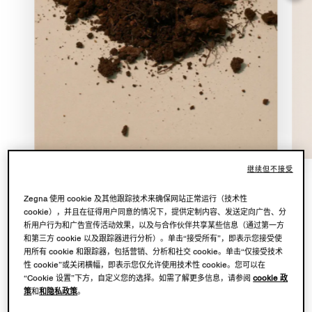
继续但不接受
Zegna 使用 cookie 及其他跟踪技术来确保网站正常运行（技术性
在
Con te con tutto
的核心，是一片共同的领地：Oasi
cookie），并且在征得用户同意的情况下，提供定制内容、发送定向广告、分
Zegna——这片位于比耶拉阿尔卑斯山脉、占地 100 平方公
析用户行为和广告宣传活动效果，以及与合作伙伴共享某些信息（通过第一方
和第三方 cookie 以及跟踪器进行分析）。单击“接受所有”，即表示您接受使
里的自然区域，由品牌创始人 Ermenegildo Zegna 构想打造
用所有 cookie 和跟踪器，包括营销、分析和社交 cookie。单击“仅接受技术
——以及 Lanificio 羊毛工厂，品牌顶级面料于此完成蜕变。
性 cookie”或关闭横幅，即表示您仅允许使用技术性 cookie。您可以在
“Cookie 设置”下方，自定义您的选择。如需了解更多信息，请参阅
cookie 政
2026 年 5 月至 11 月，Zegna 基金会将同期举办 Chiara
策
和
和隐私政策
。
Camoni 个展，于 Villa Zegna 花园呈现一件特别定制的雕塑