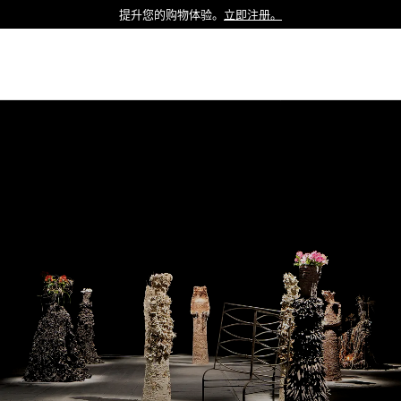
提升您的购物体验。
立即注册。
Luxembourg
Netherlands
Norway
Poland
Portugal
Romania
Slovakia
Slovenia
Spain
Sweden
Switzerland
Turkey
United Kingdom