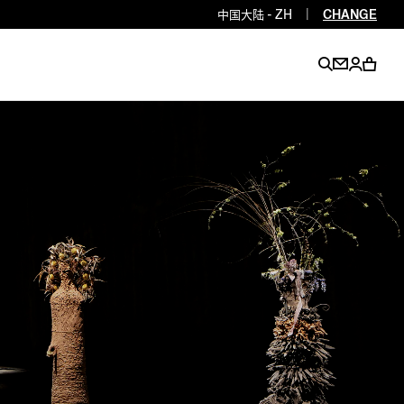
中国大陆 - ZH
|
CHANGE
EN
EN
EN
EN
PT
EN
EN
EN
EN
ES
EN
EN
DE
FR
IT
EN
EN
EN