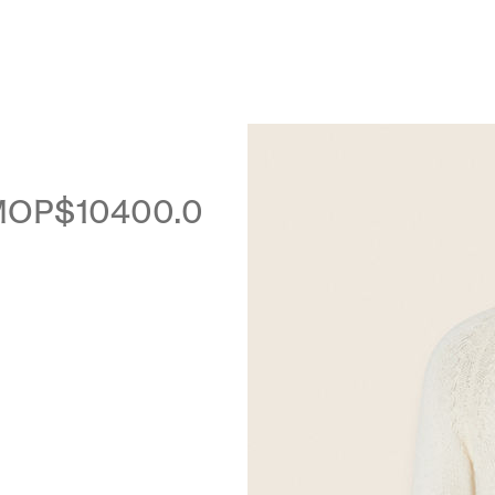
Luxembourg
Netherlands
Norway
Poland
Portugal
MOP$10400.0
Romania
Slovakia
Slovenia
Spain
Sweden
Switzerland
Turkey
United Kingdom