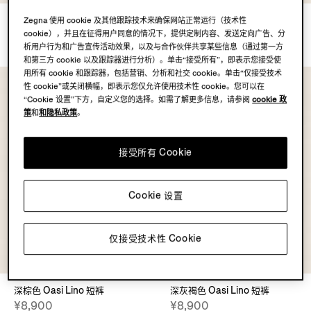
浅灰褐色亚麻长裤
白色 Oasi Lino 短裤
Zegna 使用 cookie 及其他跟踪技术来确保网站正常运行（技术性
¥9,900
¥8,900
cookie），并且在征得用户同意的情况下，提供定制内容、发送定向广告、分
析用户行为和广告宣传活动效果，以及与合作伙伴共享某些信息（通过第一方
和第三方 cookie 以及跟踪器进行分析）。单击“接受所有”，即表示您接受使
用所有 cookie 和跟踪器，包括营销、分析和社交 cookie。单击“仅接受技术
性 cookie”或关闭横幅，即表示您仅允许使用技术性 cookie。您可以在
“Cookie 设置”下方，自定义您的选择。如需了解更多信息，请参阅
cookie 政
策
和
和隐私政策
。
接受所有 Cookie
Cookie 设置
仅接受技术性 Cookie
OASI LINO
OASI LINO
COLLECTION
COLLECTION
深棕色 Oasi Lino 短裤
深灰褐色 Oasi Lino 短裤
¥8,900
¥8,900