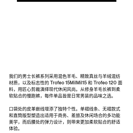
我们的男士长裤系列采用混色羊毛、精致真丝与羊绒混纺
材质，以及标志性的 Trofeo 15MilMil15 和 Trofeo 120 面
料，用匠心剪裁演绎现代休闲风尚。从修身羊毛长裤到柔
软贴合的慢跑裤，每件单品皆是日常男装的品味之选。
口袋处的皮革嵌线增添了独特个性。单褶线条、无褶款式
和直筒版型塑造出适用于商务、差旅及休闲场合的多功能
美学，而后腰处的弹力设计，则带来更加柔软贴合的舒适
体验。