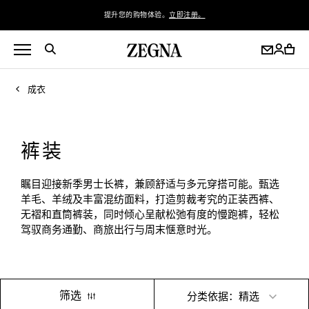
提升您的购物体验。
立即注册。
成衣
裤装
瞩目迎接新季男士长裤，兼顾舒适与多元穿搭可能。甄选
羊毛、羊绒及丰富混纺面料，打造剪裁考究的正装西裤、
无褶和直筒裤装，同时倾心呈献松弛有度的慢跑裤，轻松
驾驭商务通勤、商旅出行与周末惬意时光。
筛选
分类依据：精选