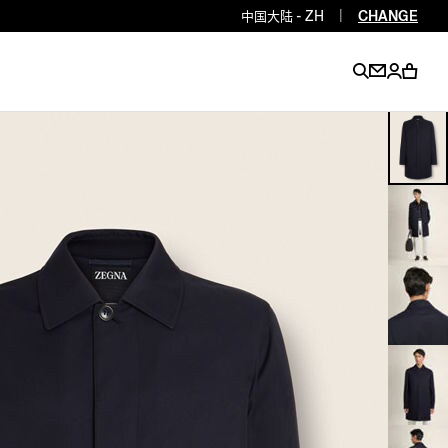
中国大陆 - ZH
|
CHANGE
EN
EN
EN
EN
PT
EN
EN
EN
EN
ES
EN
EN
DE
FR
IT
EN
EN
EN