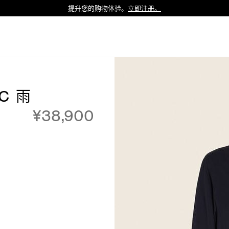
提升您的购物体验。
立即注册。
Luxembourg
Netherlands
Norway
Poland
Portugal
C 雨
Romania
¥38,900
Slovakia
Slovenia
Spain
Sweden
Switzerland
Turkey
United Kingdom