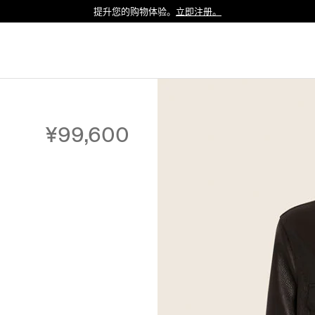
提升您的购物体验。
立即注册。
Luxembourg
Netherlands
Norway
Poland
Portugal
¥99,600
Romania
Slovakia
Slovenia
Spain
Sweden
Switzerland
Turkey
United Kingdom