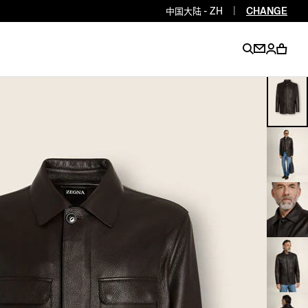
中国大陆 - ZH
|
CHANGE
EN
EN
EN
EN
PT
EN
EN
EN
EN
ES
EN
EN
DE
FR
IT
EN
EN
EN