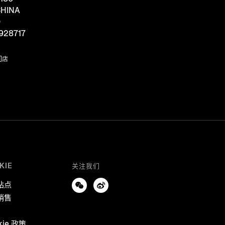
HINA
D
928717
门店
KIE
关注我们
站点
销售
kie 政策