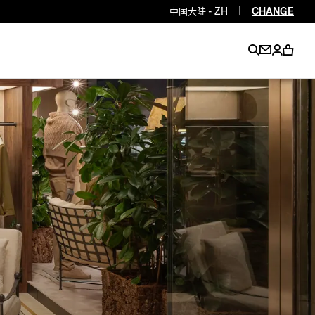
中国大陆 - ZH
|
CHANGE
EN
EN
EN
EN
PT
EN
EN
EN
EN
ES
EN
EN
DE
FR
IT
EN
EN
EN