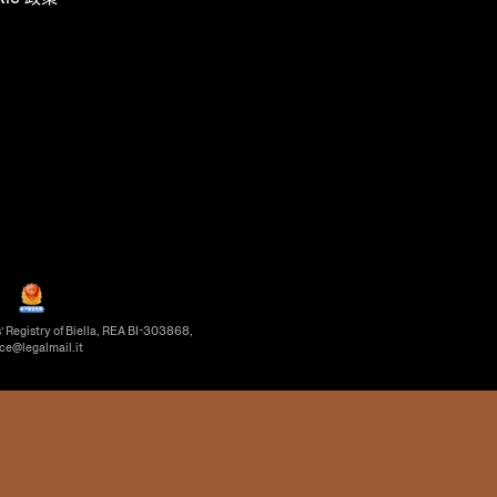
’ Registry of Biella, REA BI-303868,
ice@legalmail.it