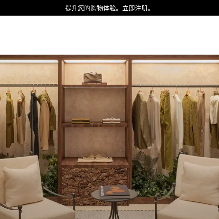
提升您的购物体验。
立即注册。
Luxembourg
Netherlands
Norway
Poland
Portugal
Romania
Slovakia
Slovenia
Spain
Sweden
Switzerland
Turkey
United Kingdom