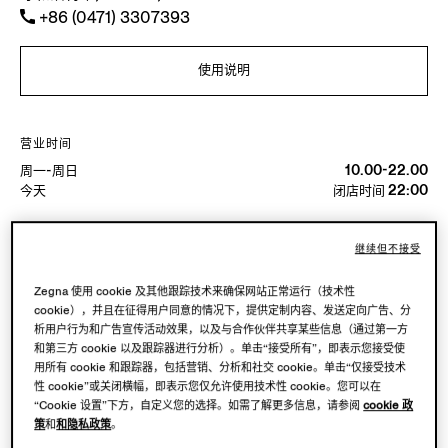
+86 (0471) 3307393
使用说明
营业时间
周一-周日
10.00-22.00
今天
闭店时间 22:00
可用服務
继续但不接受
精品店配送不可用。
Zegna 使用 cookie 及其他跟踪技术来确保网站正常运行（技术性
可在精品店退货。点击
此处
了解更多。
cookie），并且在征得用户同意的情况下，提供定制内容、发送定向广告、分
析用户行为和广告宣传活动效果，以及与合作伙伴共享某些信息（通过第一方
和第三方 cookie 以及跟踪器进行分析）。单击“接受所有”，即表示您接受使
用所有 cookie 和跟踪器，包括营销、分析和社交 cookie。单击“仅接受技术
性 cookie”或关闭横幅，即表示您仅允许使用技术性 cookie。您可以在
“Cookie 设置”下方，自定义您的选择。如需了解更多信息，请参阅
cookie 政
策
和
和隐私政策
。