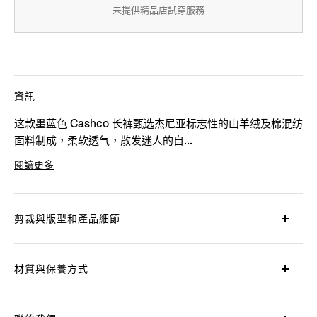
未提供精品店試穿服務
資訊
这款墨蓝色 Cashco 长裤甄选杰尼亚标志性的山羊绒及棉混纺
面料制成，柔软透气，散发迷人的自...
閱讀更多
產品代碼
870F26A8-75TB12
剪裁與版型和產品細節
材質與保養方式