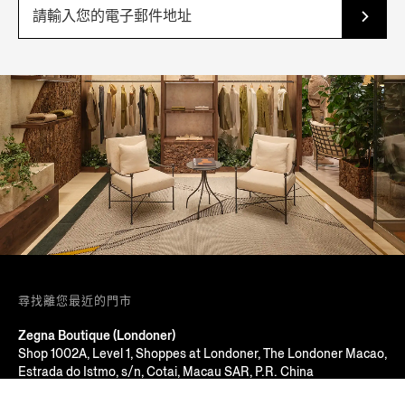
尋找離您最近的門市
Zegna Boutique (Londoner)
Shop 1002A, Level 1, Shoppes at Londoner, The Londoner Macao,
Estrada do Istmo, s/n, Cotai, Macau SAR, P.R. China
Macau, MACAU SAR