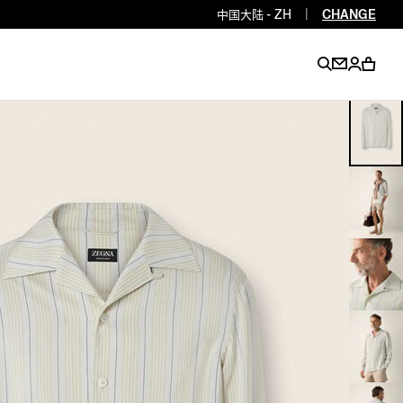
中国大陆 - ZH
|
CHANGE
EN
EN
EN
EN
PT
EN
EN
EN
EN
ES
EN
EN
DE
FR
IT
EN
EN
EN