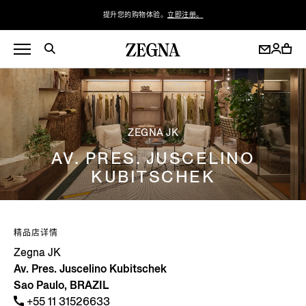
提升您的购物体验。
立即注册。
ZEGNA JK
AV. PRES. JUSCELINO
KUBITSCHEK
精品店详情
Zegna JK
Av. Pres. Juscelino Kubitschek
Sao Paulo, BRAZIL
+55 11 31526633