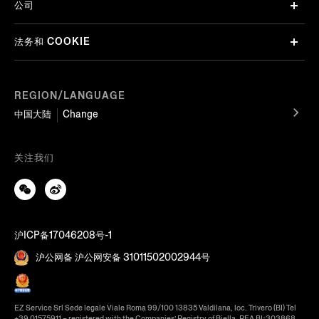
公司
法务和 COOKIE
REGION/LANGUAGE
中国大陆
Change
关注我们
沪ICP备17046208号-1
沪公网备 沪公网安备 31011502002944号
EZ Service Srl Sede legale Viale Roma 99/100 13835 Valdilana, loc. Trivero (BI) Tel
+39 01575911 – registered with the Companies’ Registry of Biella, REA BI-303868,