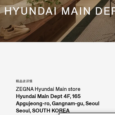
HYUNDAI MAIN DE
精品店详情
ZEGNA Hyundai Main store
Hyundai Main Dept 4F, 165
Apgujeong-ro, Gangnam-gu, Seoul
Seoul, SOUTH KOREA