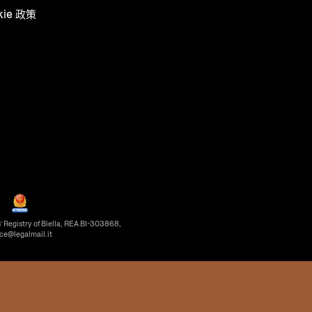
kie 政策
’ Registry of Biella, REA BI-303868,
ice@legalmail.it