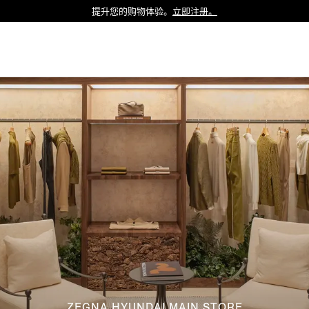
提升您的购物体验。
立即注册。
Luxembourg
Netherlands
Norway
Poland
Portugal
Romania
Slovakia
Slovenia
Spain
Sweden
Switzerland
Turkey
United Kingdom
ZEGNA HYUNDAI MAIN STORE