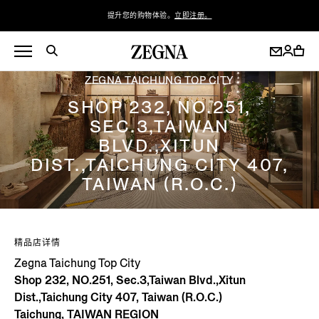
提升您的购物体验。
立即注册。
ZEGNA TAICHUNG TOP CITY
SHOP 232, NO.251,
SEC.3,TAIWAN
BLVD.,XITUN
DIST.,TAICHUNG CITY 407,
TAIWAN (R.O.C.)
精品店详情
Zegna Taichung Top City
Shop 232, NO.251, Sec.3,Taiwan Blvd.,Xitun
Dist.,Taichung City 407, Taiwan (R.O.C.)
Taichung, TAIWAN REGION