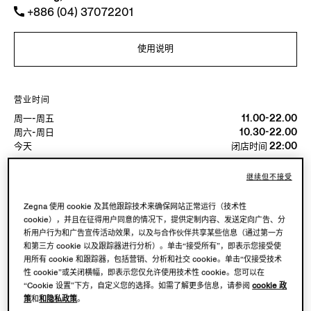
+886 (04) 37072201
使用说明
营业时间
周一-周五
11.00-22.00
周六-周日
10.30-22.00
今天
闭店时间 22:00
继续但不接受
可用服務
精品店配送不可用。
Zegna 使用 cookie 及其他跟踪技术来确保网站正常运行（技术性
可在精品店退货。点击
此处
了解更多。
cookie），并且在征得用户同意的情况下，提供定制内容、发送定向广告、分
析用户行为和广告宣传活动效果，以及与合作伙伴共享某些信息（通过第一方
和第三方 cookie 以及跟踪器进行分析）。单击“接受所有”，即表示您接受使
用所有 cookie 和跟踪器，包括营销、分析和社交 cookie。单击“仅接受技术
性 cookie”或关闭横幅，即表示您仅允许使用技术性 cookie。您可以在
“Cookie 设置”下方，自定义您的选择。如需了解更多信息，请参阅
cookie 政
策
和
和隐私政策
。