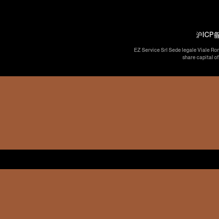
沪ICP备
EZ Service Srl Sede legale Viale Ro
share capital o