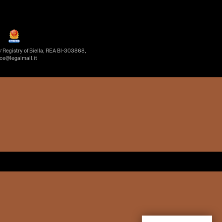
’ Registry of Biella, REA BI-303868,
ice@legalmail.it