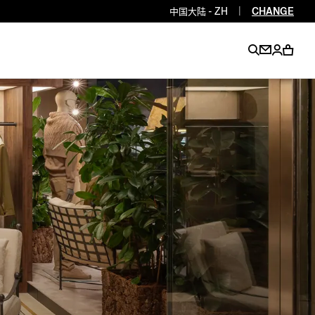
中国大陆 - ZH
|
CHANGE
EN
EN
EN
EN
PT
EN
EN
EN
EN
ES
EN
EN
DE
FR
IT
EN
EN
EN