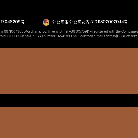
17046208号-1
沪公网备 沪公网安备 31011502002944号
ma 99/100 13835 Valdilana, loc. Trivero (BI) Tel +39 01575911 – registered with the Companies
f € 500.000 fully paid in – VAT number: 02741720029 – certified e-mail address (PEC): ez.serv