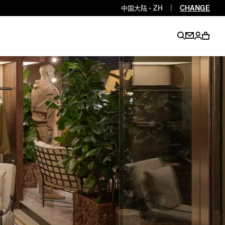
中国大陆 - ZH
|
CHANGE
EN
EN
EN
EN
PT
EN
EN
EN
EN
ES
EN
EN
DE
FR
IT
EN
EN
EN