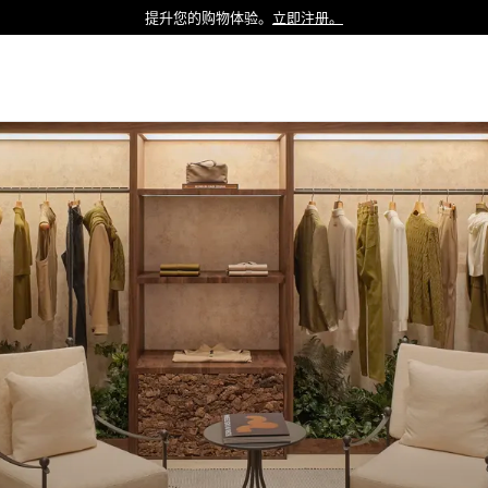
提升您的购物体验。
立即注册。
Luxembourg
Netherlands
Norway
Poland
Portugal
Romania
Slovakia
Slovenia
Spain
Sweden
Switzerland
Turkey
United Kingdom