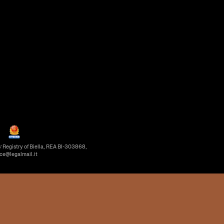
’ Registry of Biella, REA BI-303868,
ice@legalmail.it