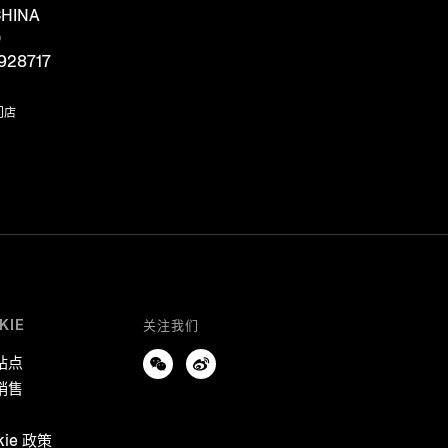
HINA
D
928717
门店
KIE
关注我们
站点
销售
kie 政策