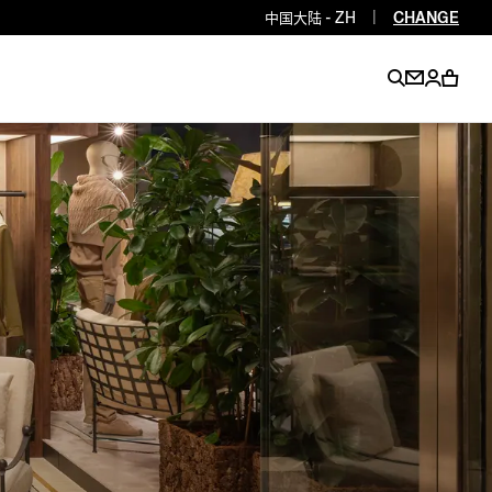
中国大陆 - ZH
|
CHANGE
EN
EN
EN
EN
PT
EN
EN
EN
EN
ES
EN
EN
DE
FR
IT
EN
EN
EN