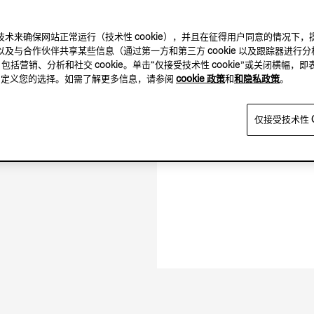
及其他跟踪技术来确保网站正常运行（技术性 cookie），并且在征得用户同意的情
及与合作伙伴共享某些信息（通过第一方和第三方 cookie 以及跟踪器进行分
11.00-19.00
，包括营销、分析和社交 cookie。单击“仅接受技术性 cookie”或关闭横幅，即
12.00-18.00
方，自定义您的选择。如需了解更多信息，请参阅
cookie 政策
和
和隐私政策
。
闭店时间 19:00
仅接受技术性 C