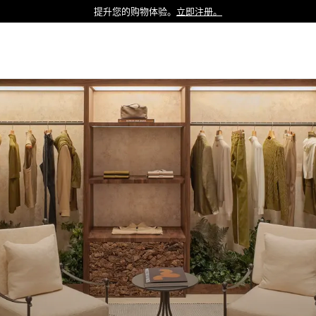
提升您的购物体验。
立即注册。
Luxembourg
Netherlands
Norway
Poland
Portugal
Romania
Slovakia
Slovenia
Spain
Sweden
Switzerland
Turkey
United Kingdom