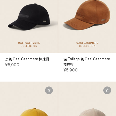
OASI CASHMERE
OASI CASHMERE
COLLECTION
COLLECTION
黑色 Oasi Cashmere 棒球帽
深 Foliage 色 Oasi Cashmere
棒球帽
¥5,900
¥5,900