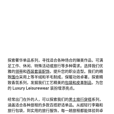
探索奢华单品系列，寻找适合各种场合的臻美作品，可满
足工作、休闲、特殊活动或旅行等多种需求。选择我们优
雅的
领带
和
西装套装配饰
，提升您的职业造型。我们的精
致
围巾
采用上等羊绒和羊毛制成，保暖功效卓著，探索精
致香氛系列，发掘我们工艺精美的
包袋和皮革制品
，为您
的 Luxury Leisurewear 装扮增添亮点。
经常出门在外的人，可以探索我们的
男士旅行穿搭
系列，
涵盖适合各种旅程的多款百搭舒适单品。从
超轻行李箱和
旅行包袋，到实用的旅行服饰，每一趟旅程都能体验到卓