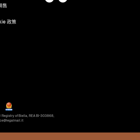
销售
kie 政策
’ Registry of Biella, REA BI-303868,
ice@legalmail.it