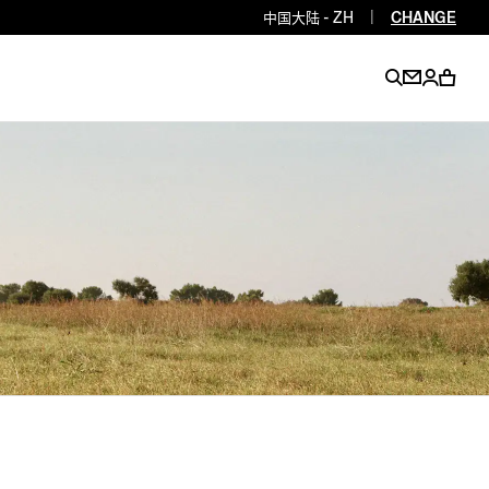
中国大陆 - ZH
|
CHANGE
EN
EN
EN
EN
PT
EN
EN
EN
EN
ES
EN
EN
DE
FR
IT
EN
EN
EN