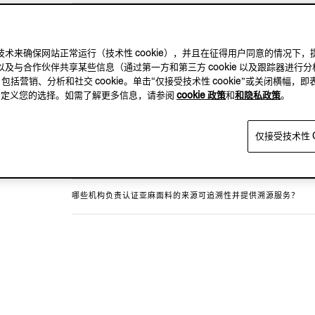
哪些产品标有 OASI LINO 标签？
及其他跟踪技术来确保网站正常运行（技术性 cookie），并且在征得用户同意的情
OASI LINO 的纤维源自哪里？由谁制作 OASI LINO 成衣？
及与合作伙伴共享某些信息（通过第一方和第三方 cookie 以及跟踪器进行分
，包括营销、分析和社交 cookie。单击“仅接受技术性 cookie”或关闭横幅，即
ZEGNA（杰尼亚）为何宣称 OASI LINO 纤维实现 100% 
方，自定义您的选择。如需了解更多信息，请参阅
cookie 政策
和
和隐私政策
。
可追溯认证的对象是 OASI LINO 纤维还是 OASI LINO 服饰？
仅接受技术性 C
ZEGNA（杰尼亚）如何保障 OASI LINO 系列的原料可追溯性
哪些机构负责认证亚麻面料的来源可追溯性并提供溯源服务？