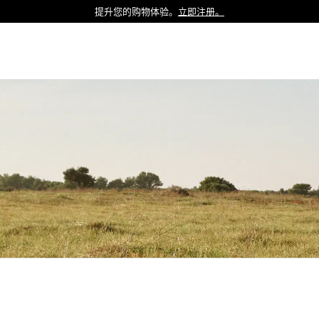
提升您的购物体验。
立即注册。
Luxembourg
Netherlands
Norway
Poland
Portugal
Romania
Slovakia
Slovenia
Spain
Sweden
Switzerland
Turkey
United Kingdom